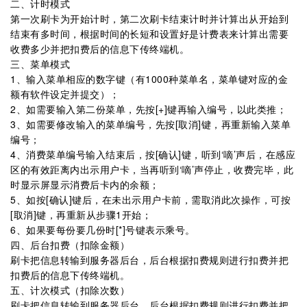
二、计时模式
第一次刷卡为开始计时，第二次刷卡结束计时并计算出从开始到
结束有多时间，根据时间的长短和设置好是计费表来计算出需要
收费多少并把扣费后的信息下传终端机。
三、菜单模式
1、输入菜单相应的数字键（有1000种菜单名，菜单键对应的金
额有软件设定并提交）；
2、如需要输入第二份菜单，先按[+]键再输入编号，以此类推；
3、如需要修改输入的菜单编号，先按[取消]键，再重新输入菜单
编号；
4、消费菜单编号输入结束后，按[确认]键，听到‘嘀’声后，在感应
区的有效距离内出示用户卡，当再听到‘嘀’声停止，收费完毕，此
时显示屏显示消费后卡内的余额；
5、如按[确认]键后，在未出示用户卡前，需取消此次操作，可按
[取消]键，再重新从步骤1开始；
6、如果要每份要几份时[*]号键表示乘号。
四、后台扣费（扣除金额）
刷卡把信息转输到服务器后台，后台根据扣费规则进行扣费并把
扣费后的信息下传终端机。
五、计次模式（扣除次数）
刷卡把信息转输到服务器后台，后台根据扣费规则进行扣费并把